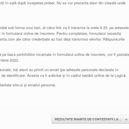
imiți în sală după începerea probei. Nu se vor prezenta elevi din clasele unde
robă sub forma unui test, al cărui link va fi transmis la orele 9.30, pe adresele
t în formularul online de înscriere. Pentru completare, formularul necesita
ta.com ale căror credențiale au fost deja transmise elevilor. Răspunsurile
ă pe baza portofoliilor încarcate în formularul online de înscriere, vor fi postat
ombrie 2023.
rsonale, toți elevii au primit un email (pe adresele personale declarate în
e identificare. Acesta va fi solicitat și în cadrul testării online de la Logică.
ritate site-ul și emailul personal.
REZULTATE INAINTE DE CONTESTATII LA…
→