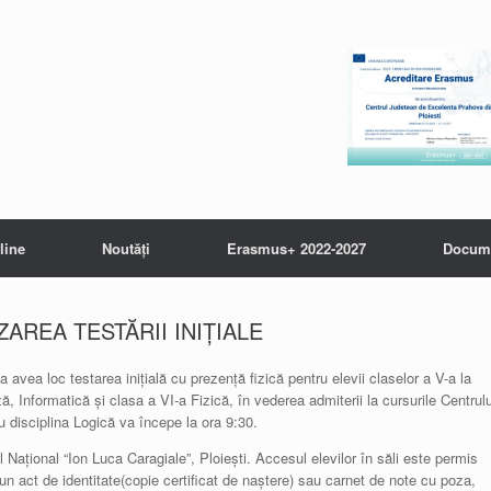
line
Noutăți
Erasmus+ 2022-2027
Docum
ZAREA TESTĂRII INIȚIALE
avea loc testarea inițială cu prezență fizică pentru elevii claselor a V-a la
Informatică și clasa a VI-a Fizică, în vederea admiterii la cursurile Centrulu
 disciplina Logică va începe la ora 9:30.
 Național “Ion Luca Caragiale”, Ploiești. Accesul elevilor în săli este permis
 un act de identitate(copie certificat de naștere) sau carnet de note cu poza,