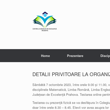
Skip
to
content
Home
Prezentare
Discip
DETALII PRIVITOARE LA ORGANI
Sâmbătă 7 octombrie 2023, între orele 9.00 și 11.00, va 
disciplinele Matematică, Limba Română, Limba Engleză, 
Județean de Excelență Prahova. Testarea online pentru
Testarea cu prezență fizică se va desfășura în Colegiul
doar între orele 8.30 – 8.45. Elevii vor avea asupra lor