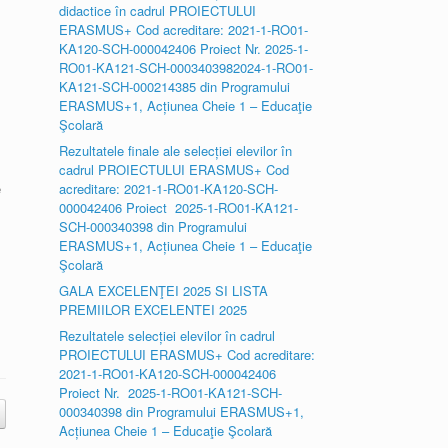
didactice în cadrul PROIECTULUI
ERASMUS+ Cod acreditare: 2021-1-RO01-
KA120-SCH-000042406 Proiect Nr. 2025-1-
RO01-KA121-SCH-0003403982024-1-RO01-
KA121-SCH-000214385 din Programului
ERASMUS+1, Acțiunea Cheie 1 – Educaţie
Şcolară
Rezultatele finale ale selecției elevilor în
cadrul PROIECTULUI ERASMUS+ Cod
e
acreditare: 2021-1-RO01-KA120-SCH-
000042406 Proiect 2025-1-RO01-KA121-
SCH-000340398 din Programului
ERASMUS+1, Acțiunea Cheie 1 – Educaţie
Şcolară
GALA EXCELENŢEI 2025 SI LISTA
PREMIILOR EXCELENTEI 2025
Rezultatele selecției elevilor în cadrul
PROIECTULUI ERASMUS+ Cod acreditare:
2021-1-RO01-KA120-SCH-000042406
Proiect Nr. 2025-1-RO01-KA121-SCH-
000340398 din Programului ERASMUS+1,
Acțiunea Cheie 1 – Educaţie Şcolară