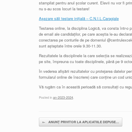
stampilat pentru anul școlar curent. Elevii nu vor fi pr
nu s-au scos locuri la testare!
Așezare săli testare inițială – C.N.I.L.Caragiale
Testarea online, la disciplina Logică, va consta într-o p
de email ale candidaților, pe care aceștia le-au declara
conectarea pe conturile de pe domeniul @centrulexcelen
sunt așteptate între orele 9.30-11.30.
Rezultatele la disciplinele la care selecția se realizeaz
pe site, împreuna cu toate disciplinele, până pe 9 oct
În vederea afișării rezultatelor cu protejarea datelor pe
formularul online de înscriere) care conține un cod unic d
Vă rugăm ca în această perioadă să consultați cu regula
Posted in
an-2023-2024
.
Post navigation
←
ANUNȚ PRIVITOR LA APLICATIILE DEPUSE…